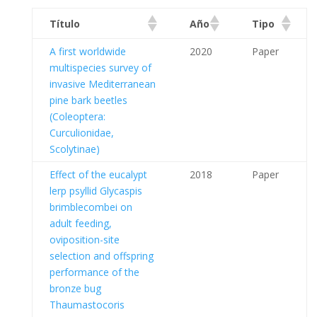
Título
Año
Tipo
A first worldwide
2020
Paper
multispecies survey of
invasive Mediterranean
pine bark beetles
(Coleoptera:
Curculionidae,
Scolytinae)
Effect of the eucalypt
2018
Paper
lerp psyllid Glycaspis
brimblecombei on
adult feeding,
oviposition-site
selection and offspring
performance of the
bronze bug
Thaumastocoris