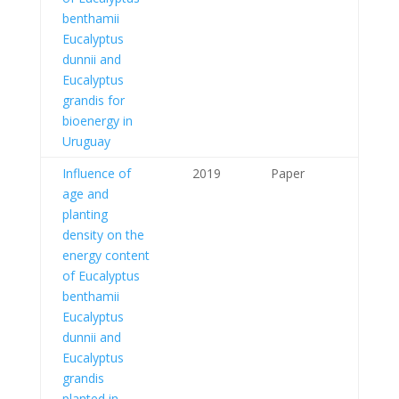
benthamii
Eucalyptus
dunnii and
Eucalyptus
grandis for
bioenergy in
Uruguay
Influence of
2019
Paper
age and
planting
density on the
energy content
of Eucalyptus
benthamii
Eucalyptus
dunnii and
Eucalyptus
grandis
planted in