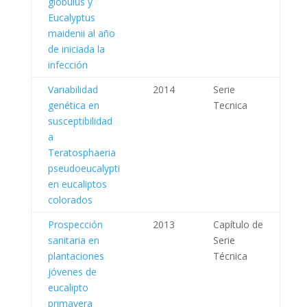
globulus y
Eucalyptus
maidenii al año
de iniciada la
infección
Variabilidad
2014
Serie
genética en
Tecnica
susceptibilidad
a
Teratosphaeria
pseudoeucalypti
en eucaliptos
colorados
Prospección
2013
Capítulo de
sanitaria en
Serie
plantaciones
Técnica
jóvenes de
eucalipto
primavera